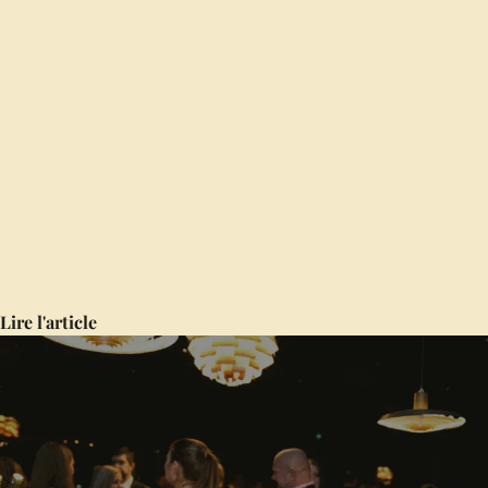
5 bateaux à
privatiser pour
une croisière à
Bordeaux
Lire l'article