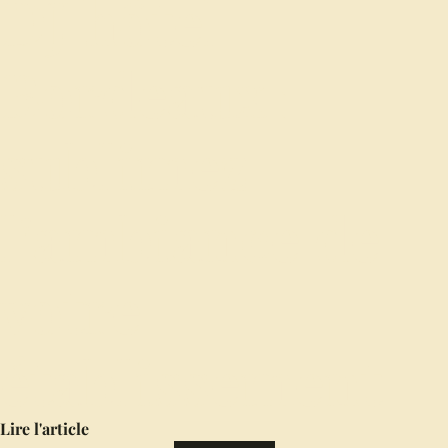
DJ hôtel
Bordeaux :
sublimez
l’ambiance de
votre
établissement
Lire l'article